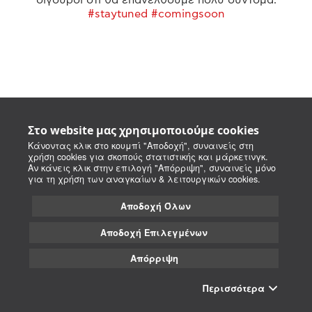
#staytuned #comingsoon
Στο website μας χρησιμοποιούμε cookies
Κάνοντας κλικ στο κουμπί "Αποδοχή", συναινείς στη
χρήση cookies για σκοπούς στατιστικής και μάρκετινγκ.
Αν κάνεις κλικ στην επιλογή "Απόρριψη", συναινείς μόνο
για τη χρήση των αναγκαίων & λειτουργικών cookies.
Αποδοχή Όλων
Αποδοχή Επιλεγμένων
Απόρριψη
Περισσότερα