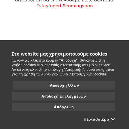
#staytuned #comingsoon
Στο website μας χρησιμοποιούμε cookies
Κάνοντας κλικ στο κουμπί "Αποδοχή", συναινείς στη
χρήση cookies για σκοπούς στατιστικής και μάρκετινγκ.
Αν κάνεις κλικ στην επιλογή "Απόρριψη", συναινείς μόνο
για τη χρήση των αναγκαίων & λειτουργικών cookies.
Αποδοχή Όλων
Αποδοχή Επιλεγμένων
Απόρριψη
Περισσότερα