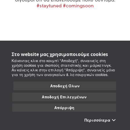
#staytuned #comingsoon
Στο website μας χρησιμοποιούμε cookies
Κάνοντας κλικ στο κουμπί "Αποδοχή", συναινείς στη
χρήση cookies για σκοπούς στατιστικής και μάρκετινγκ.
Αν κάνεις κλικ στην επιλογή "Απόρριψη", συναινείς μόνο
για τη χρήση των αναγκαίων & λειτουργικών cookies.
Αποδοχή Όλων
Αποδοχή Επιλεγμένων
Απόρριψη
Περισσότερα