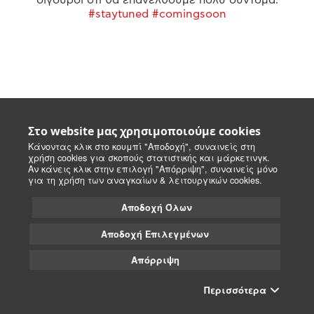
#staytuned #comingsoon
Στο website μας χρησιμοποιούμε cookies
Κάνοντας κλικ στο κουμπί "Αποδοχή", συναινείς στη
χρήση cookies για σκοπούς στατιστικής και μάρκετινγκ.
Αν κάνεις κλικ στην επιλογή "Απόρριψη", συναινείς μόνο
για τη χρήση των αναγκαίων & λειτουργικών cookies.
Αποδοχή Όλων
Αποδοχή Επιλεγμένων
Απόρριψη
Περισσότερα