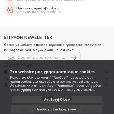
Πράσινες πρωτοβουλίες
για έναν καλύτερο κόσμο
ΕΓΓΡΑΦΗ NEWSLETTER
Θέλεις να μαθαίνεις πρώτος κορυφαίες προσφορές, τελευταίες
κυκλοφορίες, νέα, διαγωνισμούς και όχι μόνο;
LIVE CHAT
Στο website μας χρησιμοποιούμε cookies
K ΕΞΥΠΗΡΕΤΗΣΗ
Κάνοντας κλικ στο κουμπί "Αποδοχή", συναινείς στη
ΤΑ ΚΑΤΑΣΤΗΜΑΤΑ ΜΑΣ
χρήση cookies για σκοπούς στατιστικής και μάρκετινγκ.
Η ΕΤΑΙΡΕΙΑ
Αν κάνεις κλικ στην επιλογή "Απόρριψη", συναινείς μόνο
για τη χρήση των αναγκαίων & λειτουργικών cookies.
Follow us
Αποδοχή Όλων
Αποδοχή Επιλεγμένων