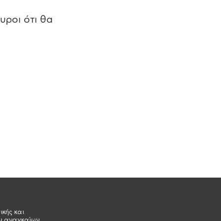
υροι ότι θα
ικής και
ων αναγκαίων