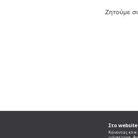
Ζητούμε συ
Στο websit
Κάνοντας κλικ 
μάρκετινγκ. Αν