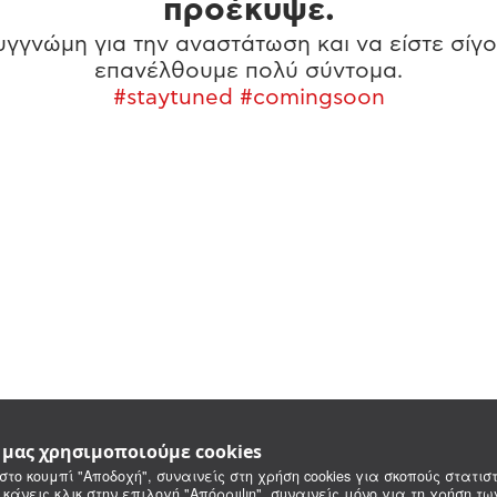
προέκυψε.
γγνώμη για την αναστάτωση και να είστε σίγο
επανέλθουμε πολύ σύντομα.
#staytuned #comingsoon
e μας χρησιμοποιούμε cookies
στο κουμπί "Αποδοχή", συναινείς στη χρήση cookies για σκοπούς στατιστ
 κάνεις κλικ στην επιλογή "Απόρριψη", συναινείς μόνο για τη χρήση τ