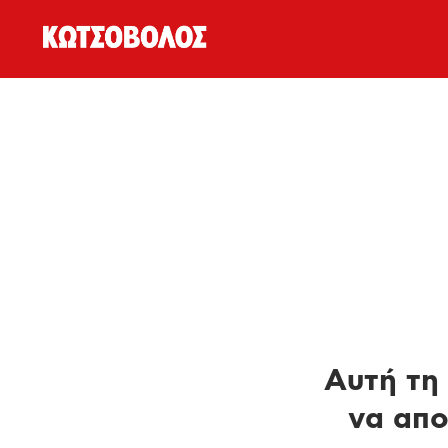
Αυτή τη 
να απο