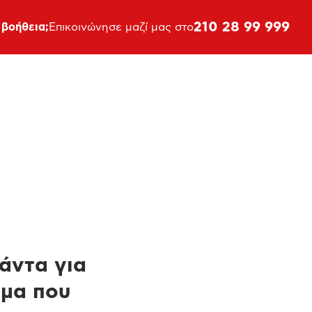
210 28 99 999
 βοήθεια;
Επικοινώνησε μαζί μας στο
πάντα για
ημα που