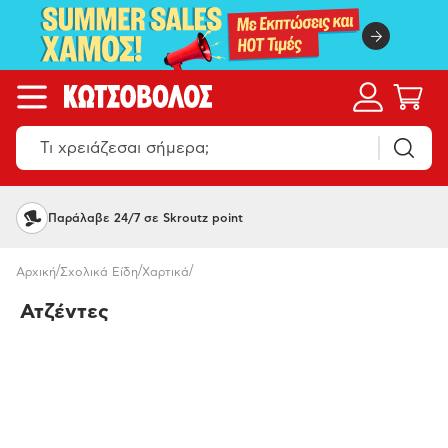
Παράλαβε 24/7 σε Skroutz point
/
/
/
Αρχική
Σχολικά Είδη
Χαρτικά
Ατζέντες