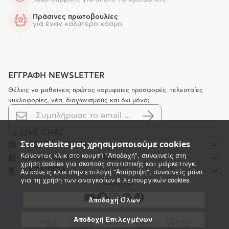
Πράσινες πρωτοβουλίες
για έναν καλύτερο κόσμο
ΕΓΓΡΑΦΗ NEWSLETTER
Θέλεις να μαθαίνεις πρώτος κορυφαίες προσφορές, τελευταίες
κυκλοφορίες, νέα, διαγωνισμούς και όχι μόνο;
LIVE CHAT
Στο website μας χρησιμοποιούμε cookies
K ΕΞΥΠΗΡΕΤΗΣΗ
Κάνοντας κλικ στο κουμπί "Αποδοχή", συναινείς στη
ΤΑ ΚΑΤΑΣΤΗΜΑΤΑ ΜΑΣ
χρήση cookies για σκοπούς στατιστικής και μάρκετινγκ.
Η ΕΤΑΙΡΕΙΑ
Αν κάνεις κλικ στην επιλογή "Απόρριψη", συναινείς μόνο
για τη χρήση των αναγκαίων & λειτουργικών cookies.
Follow us
Αποδοχή Όλων
Αποδοχή Επιλεγμένων