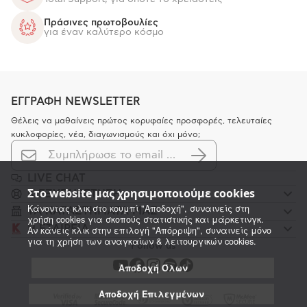
Πράσινες πρωτοβουλίες
για έναν καλύτερο κόσμο
ΕΓΓΡΑΦΗ NEWSLETTER
Θέλεις να μαθαίνεις πρώτος κορυφαίες προσφορές, τελευταίες
κυκλοφορίες, νέα, διαγωνισμούς και όχι μόνο;
LIVE CHAT
Στο website μας χρησιμοποιούμε cookies
K ΕΞΥΠΗΡΕΤΗΣΗ
Κάνοντας κλικ στο κουμπί "Αποδοχή", συναινείς στη
ΤΑ ΚΑΤΑΣΤΗΜΑΤΑ ΜΑΣ
χρήση cookies για σκοπούς στατιστικής και μάρκετινγκ.
Η ΕΤΑΙΡΕΙΑ
Αν κάνεις κλικ στην επιλογή "Απόρριψη", συναινείς μόνο
για τη χρήση των αναγκαίων & λειτουργικών cookies.
Follow us
Αποδοχή Όλων
Αποδοχή Επιλεγμένων