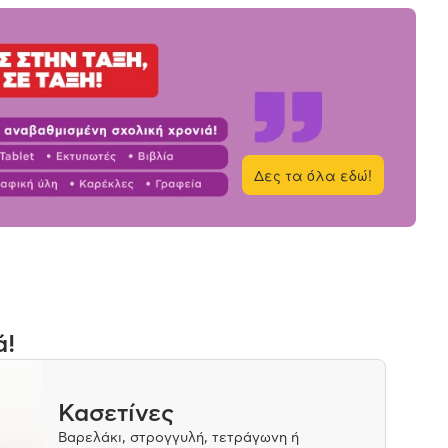
Δες τα όλα εδώ!
ά!
Κασετίνες
Βαρελάκι, στρογγυλή, τετράγωνη ή