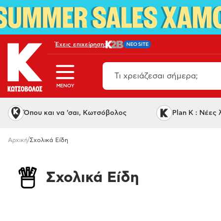
Έχεις επιχείρηση;
NEO SITE
MENOY
Όπου και να 'σαι, Κωτσόβολος
Plan K : Νέες
/
Αρχική
Σχολικά Είδη
Σχολικά Είδη