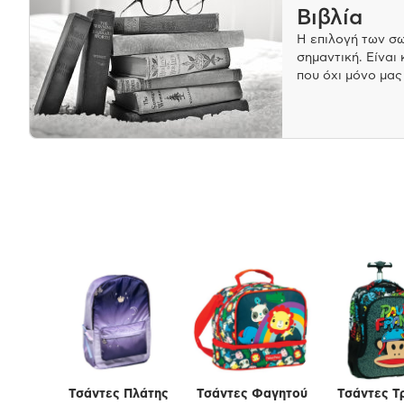
Βιβλία
Η επιλογή των σω
σημαντική. Είναι
που όχι μόνο μας
εκπαιδεύουν ή μ
βαθύτερα. Μπορεί
έργα, επιστημονι
δοκίμια, ή και α
προσφέρουν μια 
κάποιου.
Τσάντες Πλάτης
Τσάντες Φαγητού
Τσάντες Τ