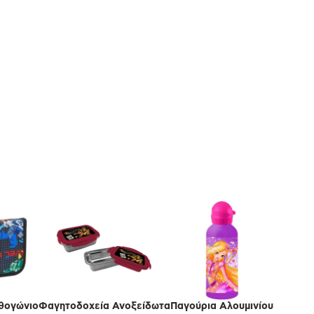
θογώνιo
Φαγητοδοχεία Ανοξείδωτα
Παγούρια Αλουμινίου