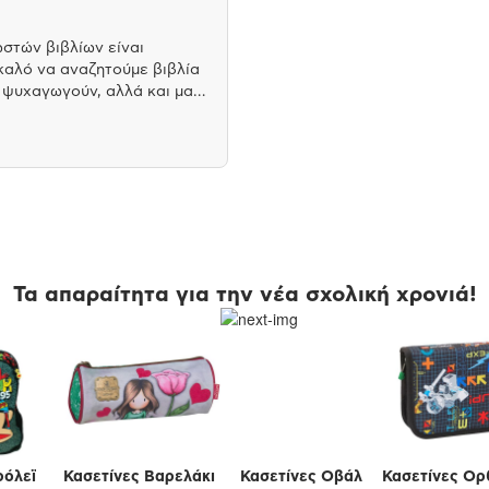
στών βιβλίων είναι
 καλό να αναζητούμε βιβλία
 ψυχαγωγούν, αλλά και μας
ας προκαλούν να σκεφτούμε
 να είναι λογοτεχνικά
κά βιβλία, φιλοσοφικά
υτοβιογραφίες που
πολύτιμη οπτική στη ζωή
Τα απαραίτητα για την νέα σχολική χρονιά!
ρόλεϊ
Κασετίνες Βαρελάκι
Κασετίνες Οβάλ
Κασετίνες Ορ