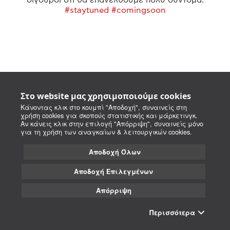
#staytuned #comingsoon
Στο website μας χρησιμοποιούμε cookies
Κάνοντας κλικ στο κουμπί "Αποδοχή", συναινείς στη
χρήση cookies για σκοπούς στατιστικής και μάρκετινγκ.
Αν κάνεις κλικ στην επιλογή "Απόρριψη", συναινείς μόνο
για τη χρήση των αναγκαίων & λειτουργικών cookies.
Αποδοχή Όλων
Αποδοχή Επιλεγμένων
Απόρριψη
Περισσότερα