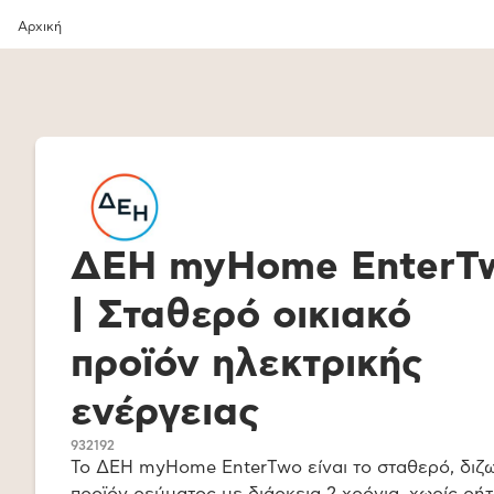
Αρχική
ΔΕΗ myHome EnterT
| Σταθερό οικιακό
προϊόν ηλεκτρικής
ενέργειας
932192
Το ΔΕΗ myHome EnterTwo είναι το σταθερό, διζ