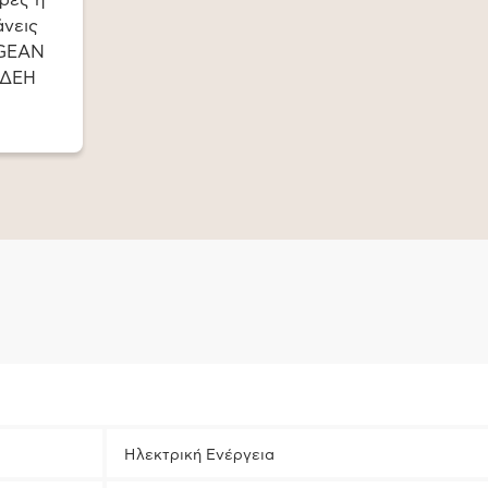
τρες ή
άνεις
EGEAN
 ΔΕΗ
Ηλεκτρική Ενέργεια