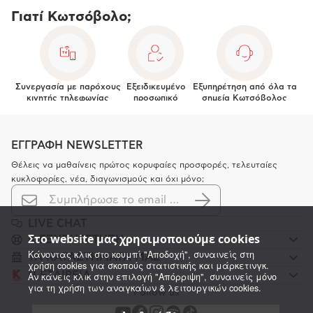
Γιατί Κωτσόβολο;
Συνεργασία με παρόχους
Εξειδικευμένο
Εξυπηρέτηση από όλα τα
κινητής τηλεφωνίας
προσωπικό
σημεία Κωτσόβολος
ΕΓΓΡΑΦΗ NEWSLETTER
Θέλεις να μαθαίνεις πρώτος κορυφαίες προσφορές, τελευταίες
κυκλοφορίες, νέα, διαγωνισμούς και όχι μόνο;
LIVE CHAT
Στο website μας χρησιμοποιούμε cookies
K ΕΞΥΠΗΡΕΤΗΣΗ
Κάνοντας κλικ στο κουμπί "Αποδοχή", συναινείς στη
ΤΑ ΚΑΤΑΣΤΗΜΑΤΑ ΜΑΣ
χρήση cookies για σκοπούς στατιστικής και μάρκετινγκ.
Η ΕΤΑΙΡΕΙΑ
Αν κάνεις κλικ στην επιλογή "Απόρριψη", συναινείς μόνο
για τη χρήση των αναγκαίων & λειτουργικών cookies.
Follow us