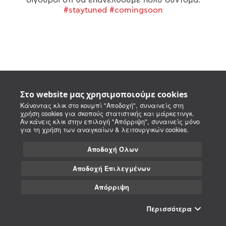
#staytuned #comingsoon
Στο website μας χρησιμοποιούμε cookies
Κάνοντας κλικ στο κουμπί "Αποδοχή", συναινείς στη
χρήση cookies για σκοπούς στατιστικής και μάρκετινγκ.
Αν κάνεις κλικ στην επιλογή "Απόρριψη", συναινείς μόνο
για τη χρήση των αναγκαίων & λειτουργικών cookies.
Αποδοχή Όλων
Αποδοχή Επιλεγμένων
Απόρριψη
Περισσότερα