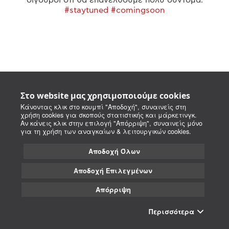
#staytuned #comingsoon
Στο website μας χρησιμοποιούμε cookies
Κάνοντας κλικ στο κουμπί "Αποδοχή", συναινείς στη
χρήση cookies για σκοπούς στατιστικής και μάρκετινγκ.
Αν κάνεις κλικ στην επιλογή "Απόρριψη", συναινείς μόνο
για τη χρήση των αναγκαίων & λειτουργικών cookies.
Αποδοχή Όλων
Αποδοχή Επιλεγμένων
Απόρριψη
Περισσότερα