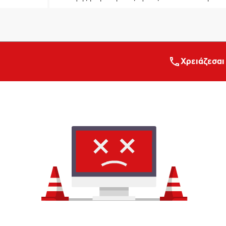
Xρειάζεσαι