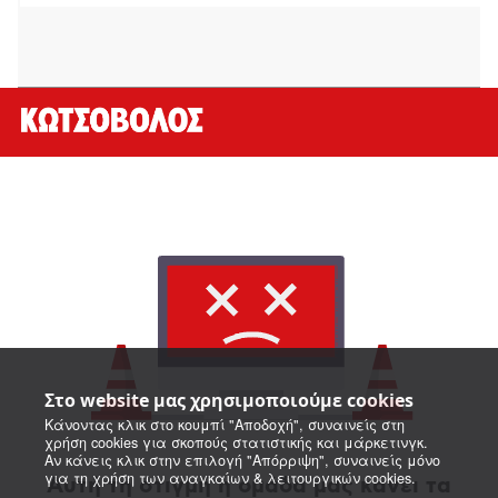
Στο website μας χρησιμοποιούμε cookies
Κάνοντας κλικ στο κουμπί "Αποδοχή", συναινείς στη
χρήση cookies για σκοπούς στατιστικής και μάρκετινγκ.
Αν κάνεις κλικ στην επιλογή "Απόρριψη", συναινείς μόνο
για τη χρήση των αναγκαίων & λειτουργικών cookies.
Αυτή τη στιγμή η ομάδα μας κάνει τα