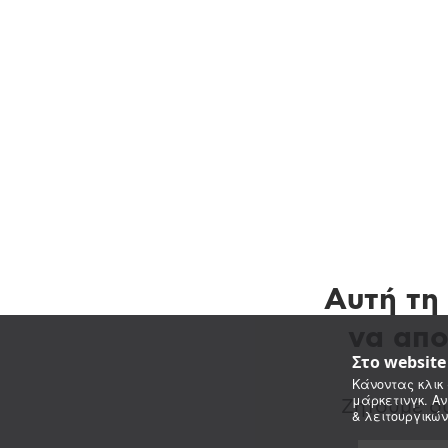
Αυτή τη 
να απο
Στο websit
Κάνοντας κλικ 
μάρκετινγκ. Αν
Ζητούμε συ
& λειτουργικών