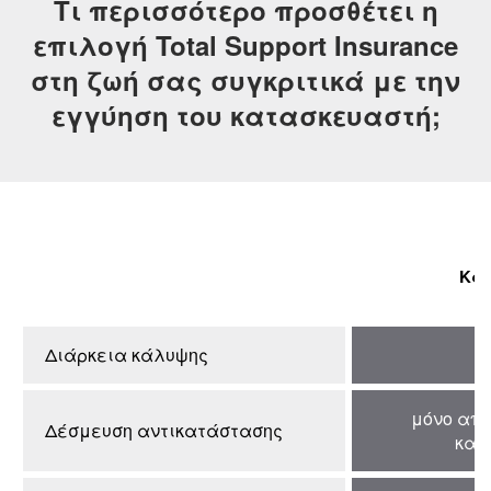
Τι περισσότερο προσθέτει η
επιλογή Total Support Insurance
στη ζωή σας συγκριτικά με την
εγγύηση του κατασκευαστή;
Κα
Διάρκεια κάλυψης
μόνο από
Δέσμευση αντικατάστασης
κατ