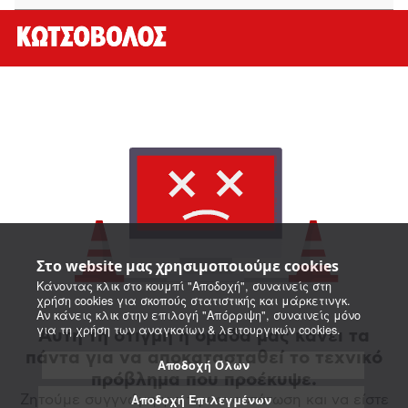
Στο website μας χρησιμοποιούμε cookies
Κάνοντας κλικ στο κουμπί "Αποδοχή", συναινείς στη
χρήση cookies για σκοπούς στατιστικής και μάρκετινγκ.
Αν κάνεις κλικ στην επιλογή "Απόρριψη", συναινείς μόνο
για τη χρήση των αναγκαίων & λειτουργικών cookies.
Αυτή τη στιγμή η ομάδα μας κάνει τα
πάντα για να αποκατασταθεί το τεχνικό
Αποδοχή Όλων
πρόβλημα που προέκυψε.
Αποδοχή Επιλεγμένων
Ζητούμε συγγνώμη για την αναστάτωση και να είστε