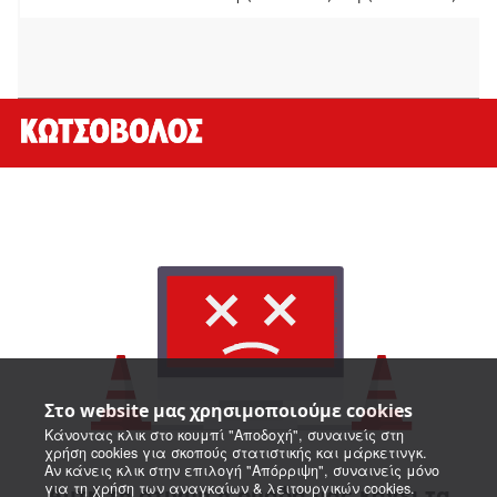
Στο website μας χρησιμοποιούμε cookies
Κάνοντας κλικ στο κουμπί "Αποδοχή", συναινείς στη
χρήση cookies για σκοπούς στατιστικής και μάρκετινγκ.
Αν κάνεις κλικ στην επιλογή "Απόρριψη", συναινείς μόνο
για τη χρήση των αναγκαίων & λειτουργικών cookies.
Αυτή τη στιγμή η ομάδα μας κάνει τα