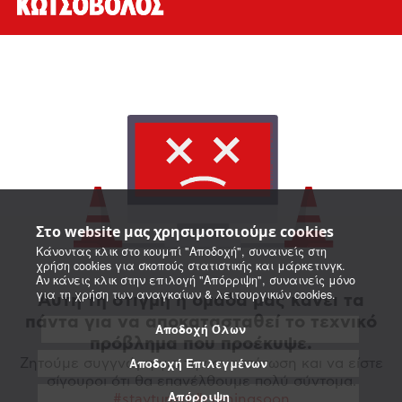
Στο website μας χρησιμοποιούμε cookies
Κάνοντας κλικ στο κουμπί "Αποδοχή", συναινείς στη
χρήση cookies για σκοπούς στατιστικής και μάρκετινγκ.
Αν κάνεις κλικ στην επιλογή "Απόρριψη", συναινείς μόνο
για τη χρήση των αναγκαίων & λειτουργικών cookies.
Αυτή τη στιγμή η ομάδα μας κάνει τα
πάντα για να αποκατασταθεί το τεχνικό
Αποδοχή Όλων
πρόβλημα που προέκυψε.
Αποδοχή Επιλεγμένων
Ζητούμε συγγνώμη για την αναστάτωση και να είστε
σίγουροι ότι θα επανέλθουμε πολύ σύντομα.
Απόρριψη
#staytuned #comingsoon