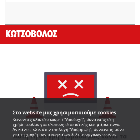
Στο website μας χρησιμοποιούμε cookies
Κάνοντας κλικ στο κουμπί "Αποδοχή", συναινείς στη
χρήση cookies για σκοπούς στατιστικής και μάρκετινγκ.
Αν κάνεις κλικ στην επιλογή "Απόρριψη", συναινείς μόνο
για τη χρήση των αναγκαίων & λειτουργικών cookies.
Αυτή τη στιγμή η ομάδα μας κάνει τα