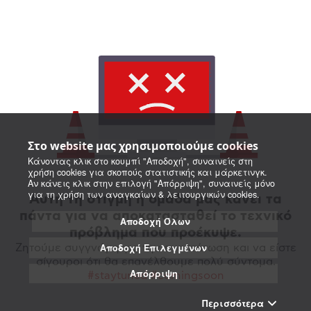
Στο website μας χρησιμοποιούμε cookies
Κάνοντας κλικ στο κουμπί "Αποδοχή", συναινείς στη
χρήση cookies για σκοπούς στατιστικής και μάρκετινγκ.
Αν κάνεις κλικ στην επιλογή "Απόρριψη", συναινείς μόνο
για τη χρήση των αναγκαίων & λειτουργικών cookies.
Αυτή τη στιγμή η ομάδα μας κάνει τα
πάντα για να αποκατασταθεί το τεχνικό
Αποδοχή Όλων
πρόβλημα που προέκυψε.
Αποδοχή Επιλεγμένων
Ζητούμε συγγνώμη για την αναστάτωση και να είστε
σίγουροι ότι θα επανέλθουμε πολύ σύντομα.
Απόρριψη
#staytuned #comingsoon
Περισσότερα