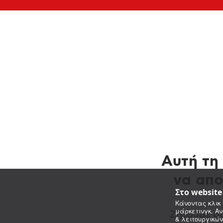
Αυτή τη 
να απο
Στο websit
Κάνοντας κλικ 
μάρκετινγκ. Αν
Ζητούμε συ
& λειτουργικών