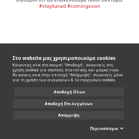
#staytuned #comingsoon
Στο website μας χρησιμοποιούμε cookies
Κάνοντας κλικ στο κουμπί "Αποδοχή", συναινείς στη
χρήση cookies για σκοπούς στατιστικής και μάρκετινγκ.
Αν κάνεις κλικ στην επιλογή "Απόρριψη", συναινείς μόνο
για τη χρήση των αναγκαίων & λειτουργικών cookies.
Αποδοχή Όλων
Αποδοχή Επιλεγμένων
Απόρριψη
Περισσότερα