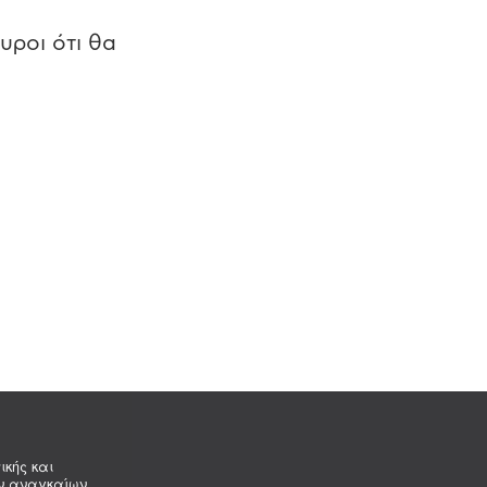
υροι ότι θα
ικής και
ων αναγκαίων