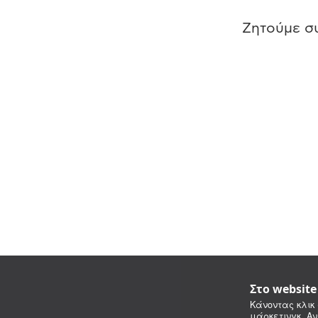
Ζητούμε συ
Στο websit
Κάνοντας κλικ 
μάρκετινγκ. Αν