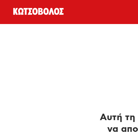
Αυτή τη 
να απο