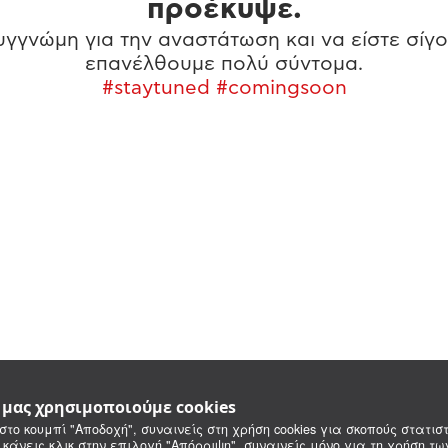
προέκυψε.
γγνώμη για την αναστάτωση και να είστε σίγο
επανέλθουμε πολύ σύντομα.
#staytuned #comingsoon
e μας χρησιμοποιούμε cookies
στο κουμπί "Αποδοχή", συναινείς στη χρήση cookies για σκοπούς στατιστ
 κάνεις κλικ στην επιλογή "Απόρριψη", συναινείς μόνο για τη χρήση τ