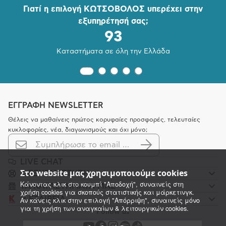
Γιατί η επιλογή ΚΩΤΣΟΒΟΛΟΣ υπερέχει στην
εξυπηρέτησή σας;
93
Καταστήματα σε όλη την Ελλάδα
ΕΓΓΡΑΦΗ NEWSLETTER
Θέλεις να μαθαίνεις πρώτος κορυφαίες προσφορές, τελευταίες
κυκλοφορίες, νέα, διαγωνισμούς και όχι μόνο;
LIVE CHAT
Στο website μας χρησιμοποιούμε cookies
K ΕΞΥΠΗΡΕΤΗΣΗ
Κάνοντας κλικ στο κουμπί "Αποδοχή", συναινείς στη
ΤΑ ΚΑΤΑΣΤΗΜΑΤΑ ΜΑΣ
χρήση cookies για σκοπούς στατιστικής και μάρκετινγκ.
Η ΕΤΑΙΡΕΙΑ
Αν κάνεις κλικ στην επιλογή "Απόρριψη", συναινείς μόνο
για τη χρήση των αναγκαίων & λειτουργικών cookies.
Follow us