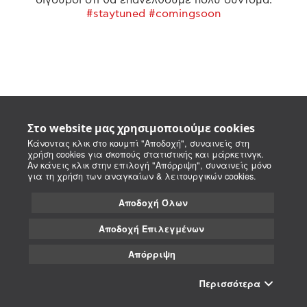
#staytuned #comingsoon
Στο website μας χρησιμοποιούμε cookies
Κάνοντας κλικ στο κουμπί "Αποδοχή", συναινείς στη
χρήση cookies για σκοπούς στατιστικής και μάρκετινγκ.
Αν κάνεις κλικ στην επιλογή "Απόρριψη", συναινείς μόνο
για τη χρήση των αναγκαίων & λειτουργικών cookies.
Αποδοχή Όλων
Αποδοχή Επιλεγμένων
Απόρριψη
Περισσότερα