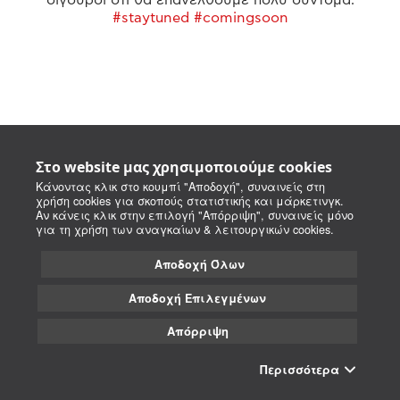
#staytuned #comingsoon
Στο website μας χρησιμοποιούμε cookies
Κάνοντας κλικ στο κουμπί "Αποδοχή", συναινείς στη
χρήση cookies για σκοπούς στατιστικής και μάρκετινγκ.
Αν κάνεις κλικ στην επιλογή "Απόρριψη", συναινείς μόνο
για τη χρήση των αναγκαίων & λειτουργικών cookies.
Αποδοχή Όλων
Αποδοχή Επιλεγμένων
Απόρριψη
Περισσότερα