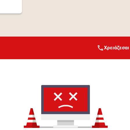
Xρειάζεσαι