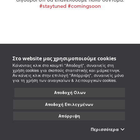
#staytuned #comingsoon
Στο website μας χρησιμοποιούμε cookies
Κάνοντας κλικ στο κουμπί "Αποδοχή", συναινείς στη
χρήση cookies για σκοπούς στατιστικής και μάρκετινγκ.
Αν κάνεις κλικ στην επιλογή "Απόρριψη", συναινείς μόνο
για τη χρήση των αναγκαίων & λειτουργικών cookies.
Αποδοχή Όλων
Αποδοχή Επιλεγμένων
Απόρριψη
Περισσότερα