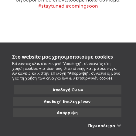
#staytuned #comingsoon
Στο website μας χρησιμοποιούμε cookies
Κάνοντας κλικ στο κουμπί "Αποδοχή", συναινείς στη
χρήση cookies για σκοπούς στατιστικής και μάρκετινγκ.
Αν κάνεις κλικ στην επιλογή "Απόρριψη", συναινείς μόνο
για τη χρήση των αναγκαίων & λειτουργικών cookies.
Αποδοχή Όλων
Αποδοχή Επιλεγμένων
Απόρριψη
Περισσότερα