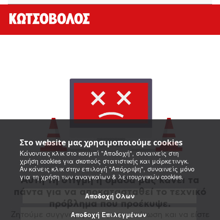
Στο website μας χρησιμοποιούμε cookies
Κάνοντας κλικ στο κουμπί "Αποδοχή", συναινείς στη
χρήση cookies για σκοπούς στατιστικής και μάρκετινγκ.
Αν κάνεις κλικ στην επιλογή "Απόρριψη", συναινείς μόνο
για τη χρήση των αναγκαίων & λειτουργικών cookies.
Αυτή τη στιγμή η ομάδα μας κάνει τα
πάντα για να αποκατασταθεί το τεχνικό
Αποδοχή Όλων
πρόβλημα που προέκυψε.
Αποδοχή Επιλεγμένων
Ζητούμε συγγνώμη για την αναστάτωση και να είστε