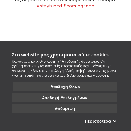
#staytuned #comingsoon
Στο website μας χρησιμοποιούμε cookies
Κάνοντας κλικ στο κουμπί "Αποδοχή", συναινείς στη
χρήση cookies για σκοπούς στατιστικής και μάρκετινγκ.
Αν κάνεις κλικ στην επιλογή "Απόρριψη", συναινείς μόνο
για τη χρήση των αναγκαίων & λειτουργικών cookies.
Αποδοχή Όλων
Αποδοχή Επιλεγμένων
Απόρριψη
Περισσότερα