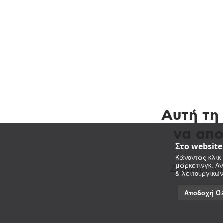
Αυτή τη 
να απο
Στο websit
Κάνοντας κλικ 
μάρκετινγκ. Αν
Ζητούμε συ
& λειτουργικών
Αποδοχή Ό