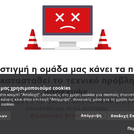
στιγμή η ομάδα μας κάνει τα 
κατασταθεί το τεχνικό πρόβλ
e μας χρησιμοποιούμε cookies
προέκυψε.
στο κουμπί "Αποδοχή", συναινείς στη χρήση cookies για σκοπούς στατιστ
 κάνεις κλικ στην επιλογή "Απόρριψη", συναινείς μόνο για τη χρήση τ
γγνώμη για την αναστάτωση και να είστε σίγο
 cookies.
επανέλθουμε πολύ σύντομα.
Απόρριψη
#staytuned #comingsoon
λων
Αποδοχή Ε
Πε