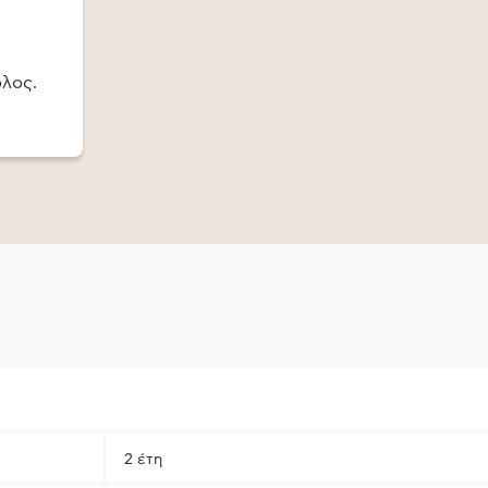
ολος.
2 έτη