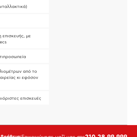
νταλλακτικά)
 επισκευής, με
pecs
ντιπροσωπεία
ιλιομέτρων από το
ταιρείας κι εφόσον
ριόριστες επισκευές